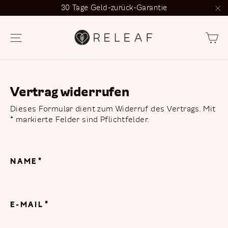
Direkt
30 Tage Geld-zurück-Garantie
zum
"S
Inhalt
E
Seitennavigation
Vertrag widerrufen
Dieses Formular dient zum Widerruf des Vertrags. Mit
* markierte Felder sind Pflichtfelder.
NAME
*
E-MAIL
*